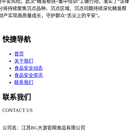
平安风险。此次“精准帮扶+集中培训”工做行动，落实了“法律
管部分将持续聚焦沉点品种、沉点区域、沉点问题持续深化精准帮
财产实现高质量成长，守护群众“舌尖上的平安”。
快捷导航
首页
关于我们
食品安全动态
食品安全资讯
联系我们
联系我们
CONTACT US
公司名：江苏BG大游官网食品有限公司