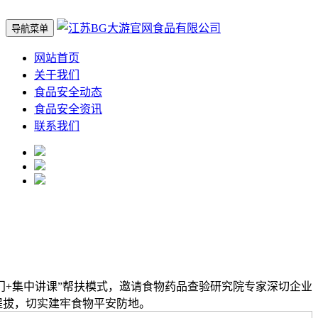
导航菜单
网站首页
关于我们
食品安全动态
食品安全资讯
联系我们
+集中讲课”帮扶模式，邀请食物药品查验研究院专家深切企业
提拔，切实建牢食物平安防地。