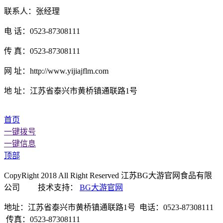
联系人：张经理
电 话：0523-87308111
传 真：0523-87308111
网 址：http://www.yijiajflm.com
地 址：江苏省泰兴市黄桥镇通联路1号
首页
一键拨号
一键信息
顶部
CopyRight 2018 All Right Reserved 江苏BG大游官网食品有限
公司 技术支持：
BG大游官网
地址：江苏省泰兴市黄桥镇通联路1号 电话：0523-87308111
传真：0523-87308111