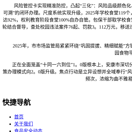
风险管控卡实现精准防控，凸起“三化”：风险品级颜色化、
可溯”的闭环办理。尺度系统实现升级，2025年学校食堂119
达92%，权利教育阶段食堂100%自办自管。包保干部取学校
轮结合督导，查处校园违法案件76起、罚款3。112万元，移
2025年，市市场监管局紧紧环绕“巩固提拔、精细赋能”方
园食物平
正在全面笼盖“十同一六到位”1。0版根本上，安康市深切分
策办理模式向2。0版升级。焦点行动是立异设想并全域奉行“
频次，浓缩为曲不雅易
快捷导航
首页
关于我们
食品安全动态