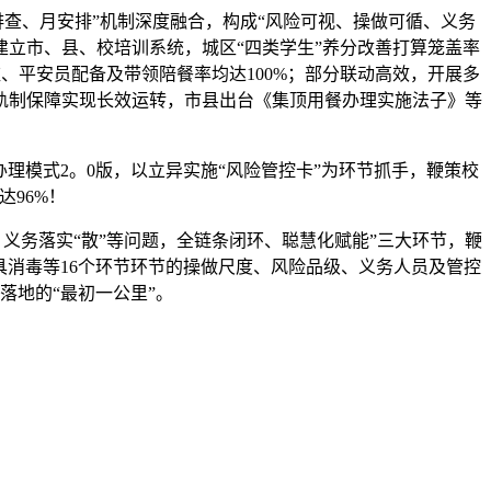
查、月安排”机制深度融合，构成“风险可视、操做可循、义务
%；建立市、县、校培训系统，城区“四类学生”养分改善打算笼盖率
监、平安员配备及带领陪餐率均达100%；部分联动高效，开展多
件。轨制保障实现长效运转，市县出台《集顶用餐办理实施法子》等
理模式2。0版，以立异实施“风险管控卡”为环节抓手，鞭策校
达96%！
义务落实“散”等问题，全链条闭环、聪慧化赋能”三大环节，鞭
具消毒等16个环节环节的操做尺度、风险品级、义务人员及管控
落地的“最初一公里”。