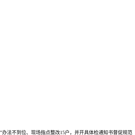
办法不到位、现场指点整改15户，并开具体检通知书督促规范