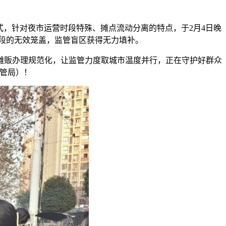
，针对夜市运营时段特殊、摊点流动分离的特点，于2月4日晚
时段的无效笼盖，监管盲区获得无力填补。
贩办理规范化，让监管力度取城市温度并行，正在守护好群众
监管局）！