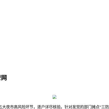
管网
夜市高风险环节，逐户详尽核验。针对发觉的部门摊点“三防”