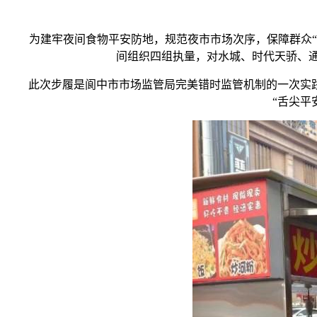
为建牢夜间食物平安防地，规范夜市市场次序，保障群众“舌
间组织四组执量，对水城、时代天骄、通
此次步履是阆中市市场监管局完美错时监管机制的一次实践
“舌尖平