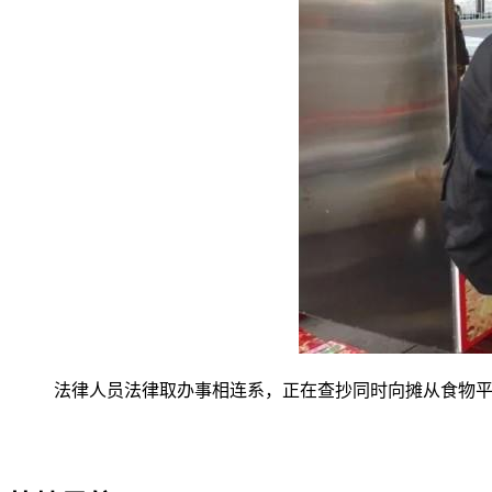
法律人员法律取办事相连系，正在查抄同时向摊从食物平安