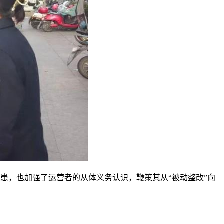
，也加强了运营者的从体义务认识，鞭策其从“被动整改”向