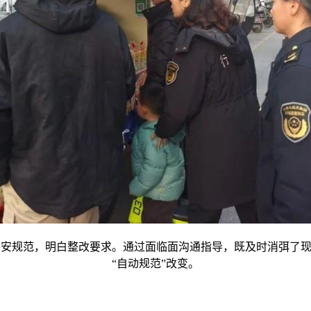
规范，明白整改要求。通过面临面沟通指导，既及时消弭了现患
“自动规范”改变。