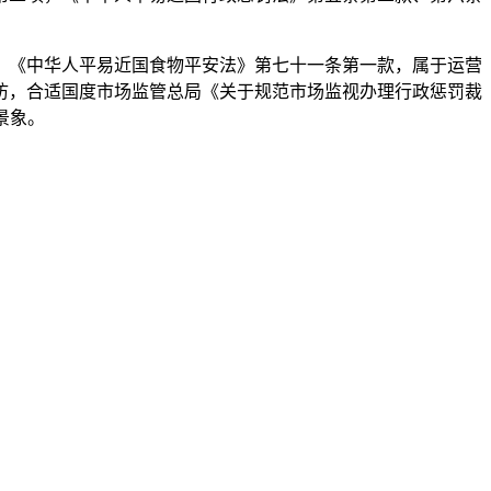
、《中华人平易近国食物平安法》第七十一条第一款，属于运营
访，合适国度市场监管总局《关于规范市场监视办理行政惩罚裁
景象。