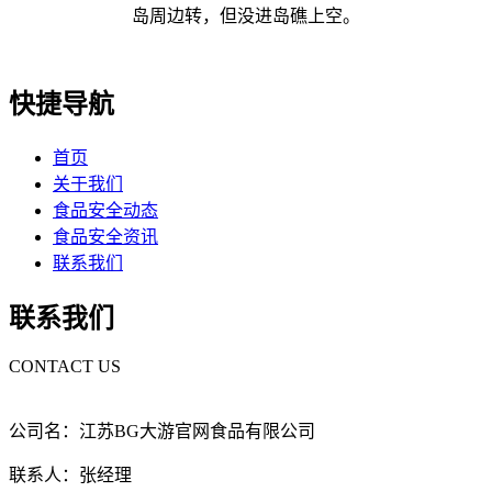
岛周边转，但没进岛礁上空。
快捷导航
首页
关于我们
食品安全动态
食品安全资讯
联系我们
联系我们
CONTACT US
公司名：江苏BG大游官网食品有限公司
联系人：张经理