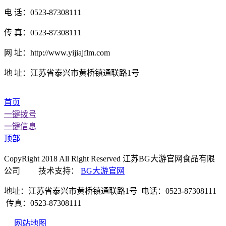
电 话：0523-87308111
传 真：0523-87308111
网 址：http://www.yijiajflm.com
地 址：江苏省泰兴市黄桥镇通联路1号
首页
一键拨号
一键信息
顶部
CopyRight 2018 All Right Reserved 江苏BG大游官网食品有限
公司 技术支持：
BG大游官网
地址：江苏省泰兴市黄桥镇通联路1号 电话：0523-87308111
传真：0523-87308111
网站地图