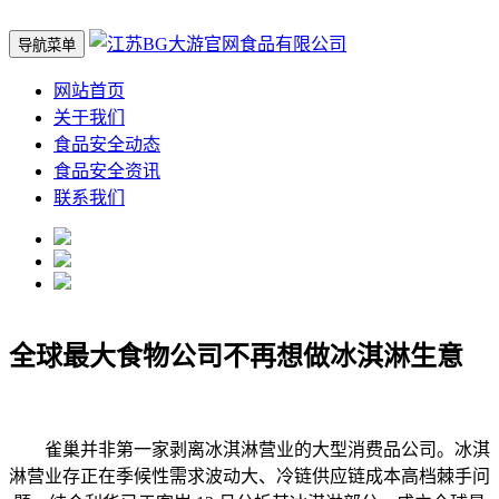
导航菜单
网站首页
关于我们
食品安全动态
食品安全资讯
联系我们
全球最大食物公司不再想做冰淇淋生意
雀巢并非第一家剥离冰淇淋营业的大型消费品公司。冰淇
淋营业存正在季候性需求波动大、冷链供应链成本高档棘手问