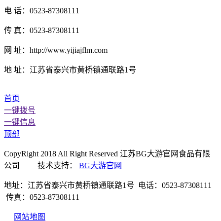
电 话：0523-87308111
传 真：0523-87308111
网 址：http://www.yijiajflm.com
地 址：江苏省泰兴市黄桥镇通联路1号
首页
一键拨号
一键信息
顶部
CopyRight 2018 All Right Reserved 江苏BG大游官网食品有限
公司 技术支持：
BG大游官网
地址：江苏省泰兴市黄桥镇通联路1号 电话：0523-87308111
传真：0523-87308111
网站地图