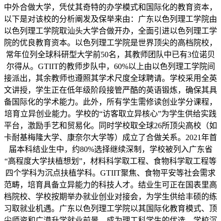
中外合做大学，凭仗其奇特的办学模式和国际化的教育资本，
以下是对该校的分析阐发及保举来由：广东以色列理工学院由
以色列理工学院取汕头大学合做开办，全面引进以色列理工学
院的优良教育资本。以色列理工学院是世界顶尖的高档院校，
常年位列全球科研型大学前50名，其教师团队中已有3位诺贝
尔得从。GTIIT的教师步队中，60%以上由以色列理工学院间
接派出，其余教师也遵照其学术尺度全球聘请。学校采用全英
文讲授，学生正在低年级阶段接管严酷的英语锻炼，确保其具
备国际化的学术能力。此外，所有学生需修读创业学分课程，
培育立异创业能力。学校的“访客取立异核心”为学生供给实践
平台，激励手艺和贸易化。同时学校取全球26所顶尖高校（如
卡耐基梅隆大学、康奈尔大学等）成立了合做关系。2021年首
届本科结业生中，约80%选择继续深制，学校被列入广东省
“高程度大学扶植想划”，材料科学取工程、食物科学取工程等
四个学科为沉点扶植学科。GTIIT聚焦、食物平安等社会需求
范畴，培育具备立异能力的科技人才。结业生可正在国表里高
档院校、学校按期举办就业创业对接会，为学生供给丰硕的练
习取就业机遇。广东以色列理工学院以其国际化教育模式、顶
尖师资和广漠升学就业前景，成为理工科学生的优选。学校沉