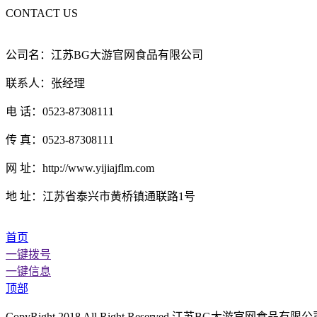
CONTACT US
公司名：江苏BG大游官网食品有限公司
联系人：张经理
电 话：0523-87308111
传 真：0523-87308111
网 址：http://www.yijiajflm.com
地 址：江苏省泰兴市黄桥镇通联路1号
首页
一键拨号
一键信息
顶部
CopyRight 2018 All Right Reserved 江苏BG大游官