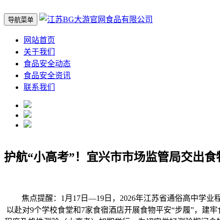
导航菜单
网站首页
关于我们
食品安全动态
食品安全资讯
联系我们
护航“小高考”！宜兴市市场监管局交出食
焦点提醒：1月17日—19日，2026年江苏省通俗高中学
以赴对9个学校食堂和7家食宿酒店开展食物平安“步履”，建牢食