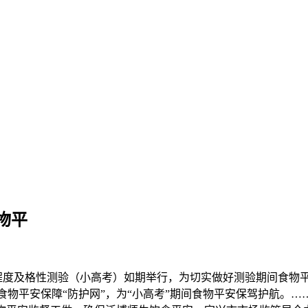
物平
业程度及格性测验（小高考）如期举行，为切实做好测验期间食
物平安保障“防护网”，为“小高考”期间食物平安保驾护航。……（