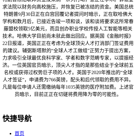
求法院以财务向高校施压，并恢复已被冻结的资金。美国总统
特朗普9月30日正在白宫回覆记者提问时暗示，正在取哈佛大
学构和数月后，已接近告竣一项和谈，该和谈将要求这所常春
藤盟校领取5亿美元，而且创办职业学校传授人工智能等相关
技术。哈佛大学目前尚未就此做出回应。据英国《金融时报》
22日报道，英国正正在考虑为全球顶尖人才打消部门签证费用
的建议。辅弼斯塔默的“全球人才工做组”正努力于提出方案，
力求吸引全球最优良科学家、学者和数字范畴专家，以提振经
济。一位英国官员暗示，顶尖人才指的是那些结业于全球前五
名校或获得过权势巨子项的人才。英国于2020年推出的“全球
人才签证”，申请费为766英镑，配头和后代领取的费用不异。
凡是每位申请人还需缴纳每年1035英镑的医疗附加费。上述官
员暗示，目前正正在切磋将费用降为零的可能性。
快捷导航
首页