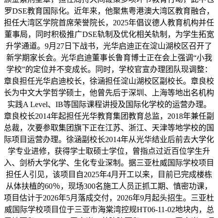
罗DSE教育国际化。近年来，他聚焦粤港澳大湾区教育融合，
担任大湾区学院首席荣誉院长，2025年倡议德人教育机构并任
董事局，同时积极推广DSE轨制及优化相关轨制，为学生拓宽
升学通道。9月27日下战书，光华启迪正在淀山湖校区召开了
新学期家长会。光华启迪董事长鲁育博士正在会上强调“小我
学校”的定位并不变成长。同时，学校官宣办理团队现调整：
章良担任光华启迪校长，徐涵担任淀山湖校区副校长。章良校
长为中文大学哲学硕士，他曾先后于深圳、上海等地出名机构
实践A Level、IB等国际课程讲授及国际化学校的运营办理。
章良校长2014年起担任光华教育集团教育总监，2018年兼任副
总裁，次要参取集团旗下正在江苏、浙江、天津等地学校的国
际项目运营办理。徐涵副校长2014年从光华结业后前去大学化
学专业进修，获得学士取硕士学位，曾指点过近百位学生升
入、剑桥大学化学、生化专业深制。据三亚杜威国际学校项目
担任人引见，该项目自2025年4月开工以来，目前已完成楼栋
从体扶植的60％，现场300名施工人员正抓工期、慎密功课，
项目估计于2026年5月落成交付，2026年9月起头招生。三亚杜
威国际学校项目位于三亚市海棠湾控规HT06-11-02地块内，总