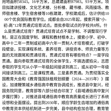
用地面积58343。16平方米，总建建面积87983。93平方米。项
目拟建讲授楼、文化艺术楼、分析楼、藏书楼、风雨操场、教
师宿舍楼、学生宿舍楼等10栋建建，学校建成后，估计供给10
00个优良国际教育学位。成都会自2025年起，摸索开展“小-
初-高”12年贯通式培育试点。首批参取试点的学校共8所。什
么是贯通式培育？贯通式培育试点不是学制、不调整现行学
制，是正在国度学制、课程和教材根本上，摸索小学、初中、
高中十二年一贯制或初高中六年一贯制人才培育模式，打破学
段壁垒，实现课程系统、素养培育、讲授资本、师资力量等方
面的无效跟尾和贯通培育。贯通式培育有哪些特点？一是学段
贯通。面向参取贯通式培育的全体学生，不搞选拔掐尖，志愿
参取的学生可从小学一年级起间接读到高三，或从初中一年级
间接读到高三。二是课程贯通。三是素养贯通。为贯彻落实全
国教育大会和《教育强国扶植规划纲要（2024—2035年）》摆
设，加速鞭策城乡通俗高中教育协调成长，推进县中复兴，经
国务院同意，教育部等六部分结合印发了《县域通俗高中复兴
步履打算》，对推进县域通俗高中教育高质量成长进行了系统
设想和全面摆设。提出到2030年，顺应学龄生齿增加的通俗高
中教育资本供给机制进一步完美，县中结构愈加合理，教育管