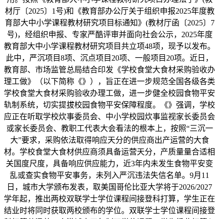
材厅〔2025〕1号)和《教育部办公厅关于组织申报2025年度教
育部大中小学课程教材研究项目标通知》(教材厅函〔2025〕7
号)，经组织申报、专家严酷评审并面向社会公示，2025年度
教育部大中小学课程教材研究项目共立项48项，现予以发布。
此中，严沉项目8项、沉点项目20项、一般项目20项。近日，
教育部、市场监管总局结合印发《学校食堂大食材采购验收办
理工做》（以下简称《》），旨正在进一步规范全国各级各类
学校食堂大食材采购验收办理工做，进一步健全校园食物平安
轨制系统，切实提拔校园食物平安保障程度。《》强调，学校
应正在听取学校炊事委员会、中小学校园炊事监视家长委员会
或家长委员会、教职工代表大会看法的根本上，按照“三沉一
大”要求，采购依法取得响应天分的供应商出产运营的大食
材。学校食堂大食材供应商须具备运营天分，产质量量合适相
关国度尺度，具备响应供应能力，近3年内未发生食物平安变
乱或查实食物平安事务，未列入严沉违法失信名单。9月11
日，城市大学颁布发表，取美国哥伦比亚大学将于2026/2027
学年起，推出两校双联学士学位课程间接登科打算，学生正在
结业时将同时获取两校颁布的学位。双联学士学位课程间接登