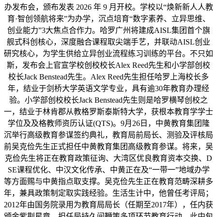
办发布会，颁布发表 2026 年 9 月开校。学校以“焕新新人人教
育·智创领航将来”为办学，沉点培育“数字素养、立异思维、
创业能力”3大焦点合作力。哈罗广州将建成AISL集团首个旗
舰式科创核心，深度融合课程取尖端手艺，并联动AISL创业
研究核心，为学生供给立异创业流程练习训练的平台。不只如
斯，发布会上官宣学校创校校长Alex Reed先生和小学部创校
校长Jack Benstead先生。Alex Reed先生担任哈罗上海校长多
年，结业于剑桥大学英语文学专业，具有逾30年教育办理经
验。小学部创校校长Jack Benstead先生则是哈罗横琴创校之
一，结业于林肯郡从教格罗斯泰斯特大学，获根本教育学学士
学位及及格教师资历认证(QTS)。9月26日，中黄教育集团隆
沉举行高级教育参谋签约典礼，教育局前局长、测验及评核局
前吴克俭先生正式担任中黄教育集团高级教育参谋。将来，吴
克俭先生将正在教育政策征询、大湾区优良教育资本交换、D
SE课程优化、中汉文化传承、中黄正在及“一带一”地域办学
等方面赐与中黄指点取支撑。吴克俭先生正在教育范畴深耕多
年，兼具政策制定取实践经验。生活生计中，他曾任考评局；
2012年由国务院录用为教育局局长（任期至2017年），任内获
颁金紫荆星章，担任局持久间鞭策多项环节教育行动，此中包