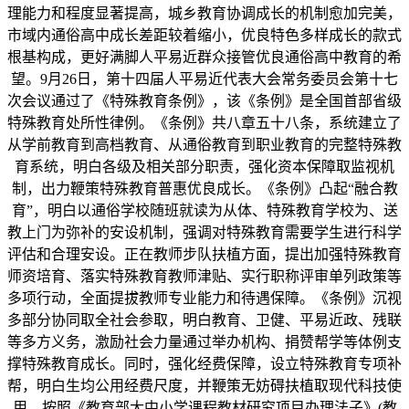
理能力和程度显著提高，城乡教育协调成长的机制愈加完美，
市域内通俗高中成长差距较着缩小，优良特色多样成长的款式
根基构成，更好满脚人平易近群众接管优良通俗高中教育的希
望。9月26日，第十四届人平易近代表大会常务委员会第十七
次会议通过了《特殊教育条例》，该《条例》是全国首部省级
特殊教育处所性律例。《条例》共八章五十八条，系统建立了
从学前教育到高档教育、从通俗教育到职业教育的完整特殊教
育系统，明白各级及相关部分职责，强化资本保障取监视机
制，出力鞭策特殊教育普惠优良成长。《条例》凸起“融合教
育”，明白以通俗学校随班就读为从体、特殊教育学校为、送
教上门为弥补的安设机制，强调对特殊教育需要学生进行科学
评估和合理安设。正在教师步队扶植方面，提出加强特殊教育
师资培育、落实特殊教育教师津贴、实行职称评审单列政策等
多项行动，全面提拔教师专业能力和待遇保障。《条例》沉视
多部分协同取全社会参取，明白教育、卫健、平易近政、残联
等多方义务，激励社会力量通过举办机构、捐赞帮学等体例支
撑特殊教育成长。同时，强化经费保障，设立特殊教育专项补
帮，明白生均公用经费尺度，并鞭策无妨碍扶植取现代科技使
用。按照《教育部大中小学课程教材研究项目办理法子》(教