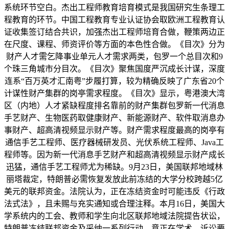
系统环节空白。杰出工程师教育培育模式是我国研究生条理工
程教育的环节。中国工程教育专业认证协会取欧洲工程教育认
证收集签订结合共识，加强杰出工程师培育合做，鞭策两边正
在尺度、课程、师资评价等方面的本色性合做。《目次》分为
财产人才需乞降事业单元人才需求两类，包罗一个总目次和9
个珠三角城市分目次。《目次》聚焦国度严沉成长计谋，深度
连系“百万英才汇南粤”步履打算，较为精确反映了广东省20个
计谋性财产集群的岗亭需求程度。《目次》显示，粤港澳大湾
区（内地）人才紧缺程度排名靠前的财产集群包罗新一代消息
手艺财产、生物医药取健康财产、新能源财产、软件取消息办
事财产、超高清视频显示财产等。财产需求程度最高的岗亭有
通信手艺工程师、医疗器械研发员、光伏系统工程师、Java工
程师等。因为新一代消息手艺财产和超高清视频显示财产成长
迅猛，通信手艺工程师尤为稀缺。9月23日，美国联邦地域林
丽塔裁定，特朗普必需恢复发放此前冻结的大学分校跨越5亿
美元的联邦资金。法院认为，正在冻结资金时可能违反《行政
法式法》，且未赐与充实通知或合理注释。本月16日，美国大
学系统内的工会、教师和学生向北区联邦地域法院提告状讼，
特朗普冻结联邦资金及采纳一系列行动，意正在学术。诉讼要