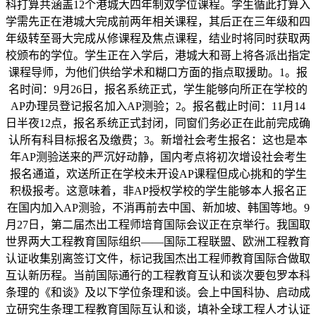
科打算共涵盖12个港城大四年制双学位课程。学生循此打算入
学需先正在港城大完成前两年相关课程，其后正在三年级和四
年级转至哥大完成从修课程及焦点课程，结业时将同时获取两
校颁布的学位。学生正在入学后，港城大和哥上将各派出指定
课程导师，为他们供给学术和糊口方面的指点取援助。1。报
名时间：9月26日，报名系统正式，学生能够向所正在学校的
AP办理员登记报名加入AP测验；2。报名截止时间：11月14
日半夜12点，报名系统正式封闭，同窗们务必正在此前完成确
认所有科目标报名及缴费；3。新增社会考生报名：这也是本
年AP测验送来的严沉好动静，国内考点将初次增设社会考生
报名通道，欢送所正在学校未开设AP课程但成心挑和的学生
积极报考。这意味着，非AP授权学校的学生能够本人报名正
在国内加入AP测验，不消再前去中国、新加坡、韩国等地。9
月27日，第二届杰出工程师培育国际会议正在京举行。我国取
世界两大工程教育国际组织——国际工程联盟、欧洲工程教育
认证收集别离签订文件，标记我国杰出工程师教育国际合做取
互认新历程。当前国际通行的工程教育互认和谈次要包罗本科
条理的《和谈》及以下学位条理和谈。会上中国科协、启动成
立研究生条理工程教育国际互认和谈，填补全球工程人才认证