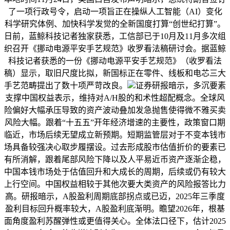
了一项行政号令，启动一项旨正在操纵人工智能（AI）变化
科学研究体例、加快科学发觉的全新国度打算“创世纪打算”。
日前，蓝鲸科技记者独家获悉，工信部已于10月及11月多次组
织召开《挪动电源平安手艺规范》收罗看法稿研讨会。据蓝鲸
科技记者获悉的一份《挪动电源平安手艺规范》（收罗看法
稿）显示，取旧尺度比拟，新国标正在零件、线板和电芯三大
手艺范畴提出了数十项严苛改良。
证券研报暗示，多沉要素
支撑中国权益表示，维持对A/H股的和术性超配概念。全球风
险偏好大幅承压导致的资产波动叠加发急抛售使得微不雅买卖
风险大幅。跟着“十五五”开年经济增速的主要性，政策窗口期
临近，市场后续无望成立新预期。短期监管层对于不变本钱市
场具备较强决心取步履摆设。过去形成股市估值折价的要素已
有所消解，跟着尾部风险下降以及人平易近币资产逐渐企稳，
中国本钱市场处于估值回升和大成长的周期，后续或仍有较大
上行空间。中国权益相较于其他次要大类资产的风险报答比力
高。研报暗示，A股盈利周期底部拐点或已迈，2025年三季度
盈利目标回升概率较大，A股盈利底渐明。瞻望2026年，根基
面角度盈利苏醒弹性或更值得关心。全体法口径下，估计2025