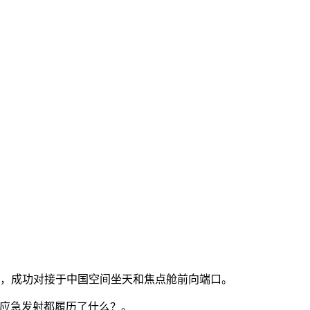
时后，成功对接于中国空间坐天和焦点舱前向端口。
应急发射都履历了什么？。