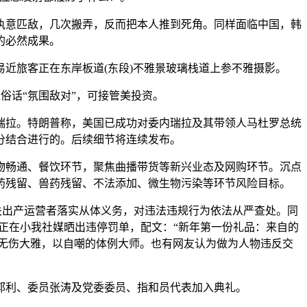
执意匹敌，几次搬弄，反而把本人推到死角。同样面临中国，韩
的必然成果。
近旅客正在东岸板道(东段)不雅景玻璃栈道上参不雅摄影。
话“氛围敌对”，可接管美投资。
瑞拉。特朗普称，美国已成功对委内瑞拉及其带领人马杜罗总统
分结合进行的。后续细节将连续发布。
物畅通、餐饮环节，聚焦曲播带货等新兴业态及网购环节。沉点
药残留、兽药残留、不法添加、微生物污染等环节风险目标。
关出产运营者落实从体义务，对违法违规行为依法从严查处。同
正在小我社媒晒出违停罚单，配文：“新年第一份礼品：来自的
无伤大雅，以自嘲的体例大师。也有网友认为做为人物违反交
利、委员张涛及党委委员、指和员代表加入典礼。