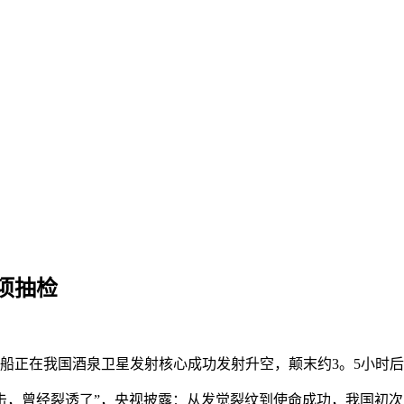
项抽检
二号飞船正在我国酒泉卫星发射核心成功发射升空，颠末约3。5小
，曾经裂透了”，央视披露：从发觉裂纹到使命成功，我国初次