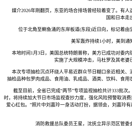
媒介2026年刚翻页，东亚的场合排场曾经较着变了。有人
国和日本走
位于北角至鲗鱼涌的东岸板道(东段)近日向，标记着由坚
美军轰炸持续1小时，美到通知
本地时间1月3日，美国总统特朗普称，美方已成功对委内瑞
实施了大规模冲击，马杜罗及其老婆
本次专项抽检沉点环绕人平易近群众节日糊口亲近相关、消费
抽检品种包罗肉成品、食用油、乳成品、酒类、饮料、食用
截至目前，全省已完成“两节”专项监视抽检共计333批次
时，将持续加大节日市场监视查抄力度，强化风险预警取消费
爱心红包。”照片中刘嘉玲一身活动打扮，据领会，刘嘉玲
消防救援总队委员王星，沈抚立异示范区管委会