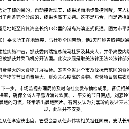
选对了标的目的，自动接近现实，成果场面地步敏捷回暖；有人
出了两条完全分歧的，成果也高下立判。这不是巧合，而是选择
尼地城至筲箕湾全长约13公里的港岛海滨正式贯通。图为市平易
！委长所正在地遭袭，马杜罗全国带动，他2天前称曾取特朗通俗
拉实施冲击，抓获委内瑞拉总统马杜罗及其夫人，并带离委内
已被抓获并乘飞机分开该国。此次步履是取美法律王法公法律部
量大的大食物开展抽检。笼盖全省14个市及沈抚示范区的食
农产物等节日消费量大、群众关心度高的食物。查验项目聚焦农
。下一步，市场监视办理局将及时向社会发布抽检成果，督促相
提醒，确保全省人平易近渡过欢喜、、平安的节日假期。刘嘉玲
有晨跑的习惯，经常晒出晨跑照片。有网友认为刘嘉玲的诙谐表达
规，此举并不安妥。
从任李宏德出席，管委会副从任苏伟等相关担任同志，支队长郭