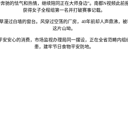
的怯气和热情，继续陪同正在大师身边”。南都N视频此前报道
获得女子全程组第一名并打破赛事记载。
过白墙的窗台。风穿过空荡的厂房，40年前却人声鼎沸，被称为
这片山坳。
安心的消费，市场监视办理局同一摆设，正在全省范畴内组织
患，建牢节日食物平安防地。