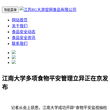
导航菜单
网站首页
关于我们
食品安全动态
食品安全资讯
联系我们
江南大学多项食物平安管理立异正在京发
布
记者从会上获悉，江南大学成功开辟“食物平安监视抽检