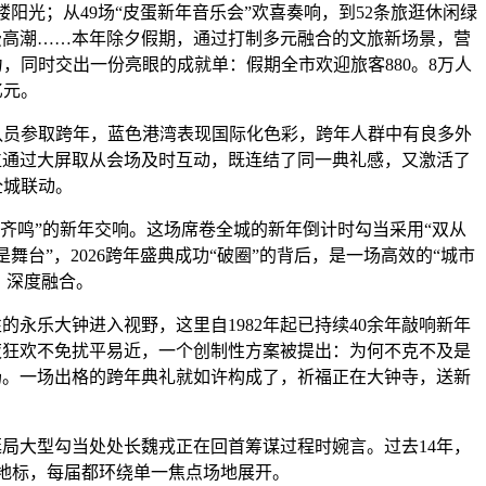
光；从49场“皮蛋新年音乐会”欢喜奏响，到52条旅逛休闲绿
费高潮……本年除夕假期，通过打制多元融合的文旅新场景，营
，同时交出一份亮眼的成就单：假期全市欢迎旅客880。8万人
亿元。
员参取跨年，蓝色港湾表现国际化色彩，跨年人群中有良多外
位通过大屏取从会场及时互动，既连结了同一典礼感，又激活了
全城联动。
鸣”的新年交响。这场席卷全城的新年倒计时勾当采用“双从
舞台”，2026跨年盛典成功“破圈”的背后，是一场高效的“城市
、深度融合。
永乐大钟进入视野，这里自1982年起已持续40余年敲响新年
夜狂欢不免扰平易近，一个创制性方案被提出：为何不克不及是
场。一场出格的跨年典礼就如许构成了，祈福正在大钟寺，送新
局大型勾当处处长魏戎正在回首筹谋过程时婉言。过去14年，
地标，每届都环绕单一焦点场地展开。