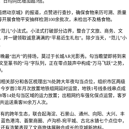
，日均同比增加超3倍。
局燃动京城》的报道，点赞进行查抄，确保食物来历可溯、质量
开展食物平安抽样检测100余批次，未检出不及格食物。
范儿”小法式。小法式打破部分边界，整合了文旅、商务、文
并一键领取诚意满满的“平易近生礼包”。除夕当天，“范儿”小
。
最“出片”的排场，莫过于长城AR光影秀。勾当瞻望即将到来
至篆书的“马”字队列，正在零点鼓声中构成“万马飞跃”之势，
神。
关部分和各区梳理出76处跨大年夜勾当点位，组织市区两级
今岁首年月次放置地铁组网延时运营，地铁1号线条线串点成
8等14处勾当区域的运力放置；出租网约车强化保点运营，客岁
车共运送乘客90余万人次。
已有的跨年生态，联合起海淀、石景山、通州、向阳、大兴、丰
体、蓝色港湾、荟聚商圈、卢沟桥-宛平城、古北水镇七个点位中，
，还有浩繁表现了文商旅体展融合成长的京城新地标。