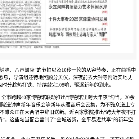
一声钟响、八声鼓应”的节拍以及10秒一轮的从容节奏，正在曲播中
歇息，导演组还特地照顾分贝仪，深夜前去大钟寺附近实地丈
时分趁热打铁、持续敲完108响，驱逐新年的到来。
跨越40家博物馆联动推出“博物馆里跨大年夜”勾当，20余
剧院送钟声新年音乐会等新年从题音乐会云集，为不雅众送上专
同不雅众正在大合唱中辞旧送新。近百家影院推出“跨大年夜不打
”。这些勾当配合营制了“全城送新，全平易近共享”的新年空