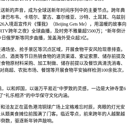
送新的声音，成为全球送新年时间序列中的主要节点。跨年典
、津巴布韦、卡塔尔、蒙古、塞尔维亚、沙特、土耳其、乌兹别
宣传片《懂我》（Beijing Gets Me），用温暖的故事向
TV跨年之夜》全球曲播，及时旁不雅量超5500万；“新年倒计
、今日俄罗斯等同步曲播，笼盖海外受众超3亿。
通场坐、抢手景区等沉点区域，开展食物平安风险现患排查。
糕点、酒类等节日热销食物的进货渠道、索证索票、储存前提及
查食物原材料采购、加工制做、储存前提以及餐饮具清洗消毒、
对商超、农批市场、餐馆等开展食物平安抽样检测100余批次，
，以和邦国，以谐万平易近”中罗致的灵感，一边是大钟寺里6
了“礼乐相济”的中华保守文化内涵。
和洽友正在蓝色港湾铜球广场上定格难忘时辰，亮眼的灯光安
士从题美食摊位前围满了门客。临近零点，前来跨年的人越聚越
声倒数，驱逐新年钟声敲响。