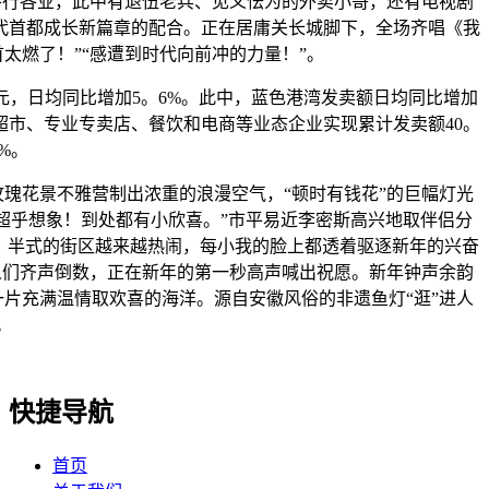
各行各业，此中有退伍老兵、见义怯为的外卖小哥，还有电视剧
时代首都成长新篇章的配合。正在居庸关长城脚下，全场齐唱《我
太燃了！”“感遭到时代向前冲的力量！”。
元，日均同比增加5。6%。此中，蓝色港湾发卖额日均同比增加
超市、专业专卖店、餐饮和电商等业态企业实现累计发卖额40。
%。
花景不雅营制出浓重的浪漫空气，“顿时有钱花”的巨幅灯光
是超乎想象！到处都有小欣喜。”市平易近李密斯高兴地取伴侣分
小镇，半式的街区越来越热闹，每小我的脸上都透着驱逐新年的兴奋
人们齐声倒数，正在新年的第一秒高声喊出祝愿。新年钟声余韵
片充满温情取欢喜的海洋。源自安徽风俗的非遗鱼灯“逛”进人
。
快捷导航
首页