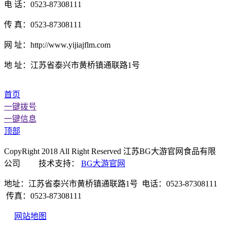
电 话：0523-87308111
传 真：0523-87308111
网 址：http://www.yijiajflm.com
地 址：江苏省泰兴市黄桥镇通联路1号
首页
一键拨号
一键信息
顶部
CopyRight 2018 All Right Reserved 江苏BG大游官网食品有限
公司 技术支持：
BG大游官网
地址：江苏省泰兴市黄桥镇通联路1号 电话：0523-87308111
传真：0523-87308111
网站地图