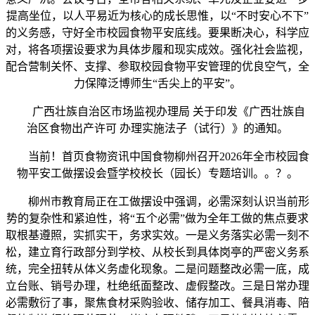
提高坐位，以人平易近为核心的成长思惟，以“不时安心不下”
的义务感，守好全市校园食物平安底线。要果断决心，科学应
对，将各项摆设要求为具体步履和现实成效。强化社会监视，
配合营制关怀、支撑、参取校园食物平安管理的优良空气，全
力保障泛博师生“舌尖上的平安”。
广西壮族自治区市场监视办理局 关于印发《广西壮族自
治区食物出产许可 办理实施法子（试行）》的通知。
当前！首页食物资讯中国食物柳州召开2026年全市校园食
物平安工做摆设会暨学校校长（园长）专题培训。。？。
柳州市教育局正在工做摆设中强调，必需深刻认识当前形
势的复杂性和紧迫性，将“五个必需”做为全年工做的焦点要求
取根基遵照，实抓实干，务求实效。一是义务落实必需一刻不
松，建立育行政部分到学校、从校长到具体岗亭的严密义务系
统，完全扭转从体义务虚化现象。二是问题整改必需一底，成
立台账、销号办理，杜绝纸面整改、虚假整改。三是日常办理
必需敷衍了事，聚焦食材采购验收、储存加工、餐具消毒、陪