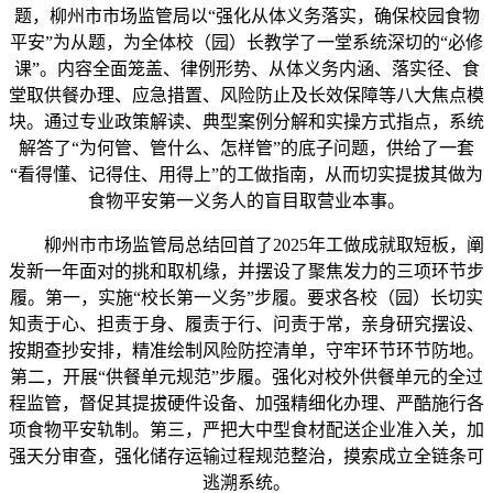
题，柳州市市场监管局以“强化从体义务落实，确保校园食物
平安”为从题，为全体校（园）长教学了一堂系统深切的“必修
课”。内容全面笼盖、律例形势、从体义务内涵、落实径、食
堂取供餐办理、应急措置、风险防止及长效保障等八大焦点模
块。通过专业政策解读、典型案例分解和实操方式指点，系统
解答了“为何管、管什么、怎样管”的底子问题，供给了一套
“看得懂、记得住、用得上”的工做指南，从而切实提拔其做为
食物平安第一义务人的盲目取营业本事。
柳州市市场监管局总结回首了2025年工做成就取短板，阐
发新一年面对的挑和取机缘，并摆设了聚焦发力的三项环节步
履。第一，实施“校长第一义务”步履。要求各校（园）长切实
知责于心、担责于身、履责于行、问责于常，亲身研究摆设、
按期查抄安排，精准绘制风险防控清单，守牢环节环节防地。
第二，开展“供餐单元规范”步履。强化对校外供餐单元的全过
程监管，督促其提拔硬件设备、加强精细化办理、严酷施行各
项食物平安轨制。第三，严把大中型食材配送企业准入关，加
强天分审查，强化储存运输过程规范整治，摸索成立全链条可
逃溯系统。