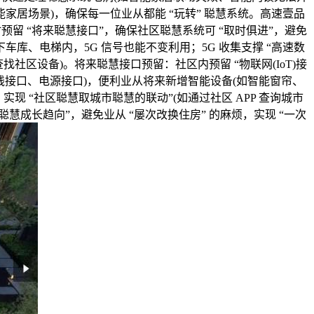
智能家居场景)，确保每一位业从都能 “玩转” 聪慧系统。高速壹品
，同时预留 “将来聪慧接口”，确保社区聪慧系统可 “取时俱进”，避免
地下车库、电梯内，5G 信号也能不变利用；5G 收集支撑 “高速数
查找社区设备)。将来聪慧接口预留：社区内预留 “物联网(IoT)接
线接口、电源接口)，便利业从将来新增智能设备(如智能窗帘、
实现 “社区聪慧取城市聪慧的联动”(如通过社区 APP 查询城市
的聪慧成长趋向”，避免业从 “屡次改换住房” 的麻烦，实现 “一次