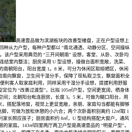
高速壹品做为滨湖板块的改善型楼盘，正在户型设想上
三卫四种从力户型，每种户型都以 “南北通透、动静分区、空间操纵
。该户型采用典范的 “三开间朝南” 设想，客堂、从卧、次卧均
结室内整洁；厨房采用 U 型设想，操做台面积宽敞，洗菜、
的南朝阳台，阳台宽度 1。8 米，可分为休闲区取晾晒区，休闲
取南向飘窗，卫生间干湿分手，保障了现私取卫生，飘窗面积全
便利客人取家庭利用，同样采用干湿分手设想，提拔利用舒服
位为 “改善过渡型”，比拟 105㎡户型，空间更宽阔，栖身体
景空间；北朝阳台毗连厨房，长度 3。5 米，可做为糊口阳台，用
2 米，搭配落地窗，视觉上更显宽敞，亲朋、家庭勾当都能有脚够
脚，可做为放松休憩的小六合；两个次卧面积别离约 12㎡取 1
利家长照应孩子；厨房面积约 8㎡，U 型结构搭配大窗户，通风
家庭。143㎡四室两厅两卫户型是高速壹品的 “明星户型”，