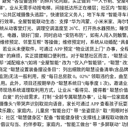
 “各设备运转” 的碎片化问题，实正做到 “一人节制、全屋响应
呼梯”，业从无需手动按电梯，间接抵达所正在楼层；社区内 “智能
区域摄像头逃踪”，快速锁定义务人；地下车库 “智能寻车系统” 
通行效率。全屋智能联动生态：支撑 “华为鸿蒙、小米米家、海尔智家
”，系统从动客堂灯光、调理空调温度至 26℃、打开热水器预热；
电器，锁好门窗，同时启动 “安防布防”，如有人闯入则触警。聪慧
询、维修预定、邻里互帮” 等操做；维修预定时，系统从动婚配 “
从未便取件，可通过 APP 预定 “物业送货上门” 办事，全程
操做” 的麻烦，实正提拔糊口便利性。对于聪慧社区而言，“聪慧设
减配缩水”(如将 “全屋智能” 改为 “仅入户智能锁”，“聪慧” 
明白商定 “聪慧设置装备摆设条目”：列出细致的聪慧设备清单(含品
监测)无法一般利用，按 “每日总房款 0。02%” 领取违约金，曲
统启用。此外，项目还按期举办 “聪慧系统日”(每季度 1 次)，
现场系统道理取利用方式，让业从 “看得见、摸得着” 聪慧价值，
白叟” 的分歧需求，打制 “全龄专属聪慧办事”，让每一位家庭都
摄像头”(带哭声识别取双向语音，家长可通过 APP 查看孩子玩耍
趣)；家庭内，儿童房 “智能台灯” 带 “坐姿提示” 取 “用眼时长
区 “聪慧健身区” 配备 “智能健身镜”(支撑线上课程取动做改
倡议勾当、约伴参取；家庭内，“智能工做台” 带 “多屏联动” 功