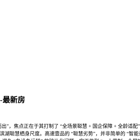
-最新房
焦点正在于其打制了 “全场景聪慧 + 国企保障 + 全龄适配
湖聪慧栖身尺度。高速壹品的 “聪慧劣势”，并非简单的 “智能设