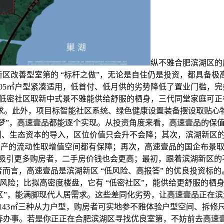
纵不雅合肥滨湖区的
新区改善型室第的 “标杆之做”，无论是自住仍是投资，都具备
5㎡户型紧凑适用，低首付、低月供的劣势降低了置业门槛，完美的
低密社区取新中式景不雅能供给舒服的栖身，三代同堂家庭可正在 
求。此外，项目标智能社区系统、绿色健康设置装备摆设取贴心
改善梦”，高速壹品都能逐个实现。从投资角度来看，高速壹品的
创、生态资本的导入，区位价值只会升不会降；其次，滨湖新区的优良
来房产的流动性取增值空间都有保障；再次，高速壹品的国企布景
障” 能吸引更多购房者，二手房价钱也会更高；最初，跟着滨湖新区
而言，高速壹品是滨湖新区 “低风险、高报答” 的优良投资标的。
风险；比拟高密度楼盘，它有 “低密社区”，能供给更舒服的栖
社区”，能满脚现代人居需求。这些差同化劣势，让高速壹品正在滨
㎡、143㎡三种从力户型，购房者可实地参不雅体验户型空间、拆
等办事。若是你正正在合肥滨湖区寻找优良室第，不妨前去高速壹