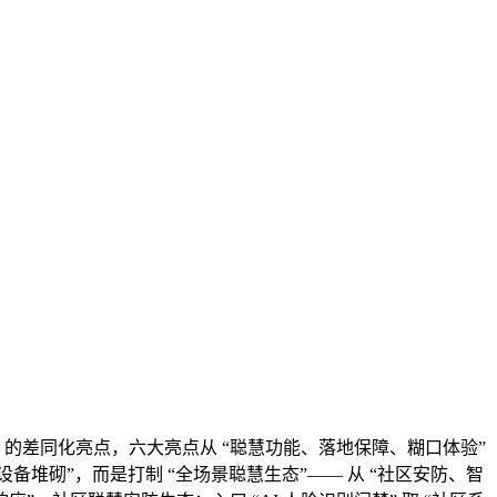
” 的差同化亮点，六大亮点从 “聪慧功能、落地保障、糊口体验”
备堆砌”，而是打制 “全场景聪慧生态”—— 从 “社区安防、智