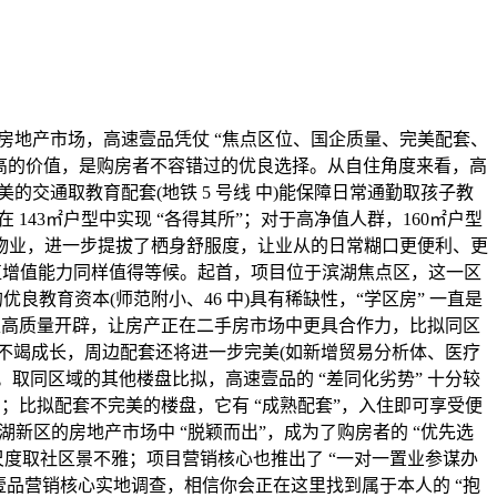
房地产市场，高速壹品凭仗 “焦点区位、国企质量、完美配套、
极高的价值，是购房者不容错过的优良选择。从自住角度来看，高
交通取教育配套(地铁 5 号线 中)能保障日常通勤取孩子教
143㎡户型中实现 “各得其所”；对于高净值人群，160㎡户型
物业，进一步提拔了栖身舒服度，让业从的日常糊口更便利、更
保值增值能力同样值得等候。起首，项目位于滨湖焦点区，这一区
教育资本(师范附小、46 中)具有稀缺性，“学区房” 一直是
取高质量开辟，让房产正在二手房市场中更具合作力，比拟同区
的不竭成长，周边配套还将进一步完美(如新增贸易分析体、医疗
取同区域的其他楼盘比拟，高速壹品的 “差同化劣势” 十分较
身；比拟配套不完美的楼盘，它有 “成熟配套”，入住即可享受便
湖新区的房地产市场中 “脱颖而出”，成为了购房者的 “优先选
修尺度取社区景不雅；项目营销核心也推出了 “一对一置业参谋办
品营销核心实地调查，相信你会正在这里找到属于本人的 “抱