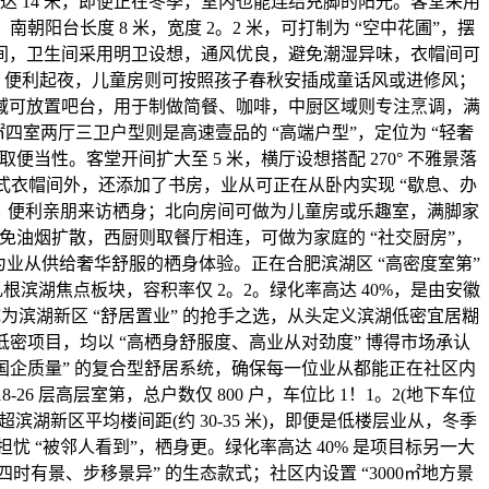
达 14 米，即便正在冬季，室内也能连结充脚的阳光。客堂采用
朝阳台长度 8 米，宽度 2。2 米，可打制为 “空中花圃”，摆
衣帽间，卫生间采用明卫设想，通风优良，避免潮湿异味，衣帽间可
间，便利起夜，儿童房则可按照孩子春秋安插成童话风或进修风；
区域可放置吧台，用于制做简餐、咖啡，中厨区域则专注烹调，满
四室两厅三卫户型则是高速壹品的 “高端户型”，定位为 “轻奢
当性。客堂开间扩大至 5 米，横厅设想搭配 270° 不雅景落
式衣帽间外，还添加了书房，业从可正在从卧内实现 “歇息、办
”，便利亲朋来访栖身；北向房间可做为儿童房或乐趣室，满脚家
油烟扩散，西厨则取餐厅相连，可做为家庭的 “社交厨房”，
为业从供给奢华舒服的栖身体验。正在合肥滨湖区 “高密度室第”
扎根滨湖焦点板块，容积率仅 2。2。绿化率高达 40%，是由安徽
为滨湖新区 “舒居置业” 的抢手之选，从头定义滨湖低密宜居糊
密项目，均以 “高栖身舒服度、高业从对劲度” 博得市场承认
套 + 国企质量” 的复合型舒居系统，确保每一位业从都能正在社区内
26 层高层室第，总户数仅 800 户，车位比 1！1。2(地下车位
超滨湖新区平均楼间距(约 30-35 米)，即便是低楼层业从，冬季
担忧 “被邻人看到”，栖身更。绿化率高达 40% 是项目标另一大
四时有景、步移景异” 的生态款式；社区内设置 “3000㎡地方景