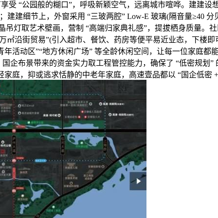
下楼即可享受 “公园般的糊口”，呼吸新颖空气，远离城市喧哗。建建
建建细节上，外窗采用 “三玻两腔” Low-E 玻璃(隔音量≥40
晶吊灯取艺术壁画，营制 “高端归家典礼感”，提拔栖身质量。社区配
万㎡沿街贸易”(引入超市、餐饮、药房等便平易近业态，下楼即可
“青年活动区”“地方休闲广场” 等全龄休闲空间，让每一位家庭
付。国企布景带来的资金实力取工程管控能力，确保了 “低密规划” 
家庭，抑或逃求恬静的中老年家庭，高速壹品都以 “国企低密 + 