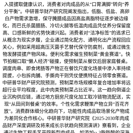
入提拔取健康认识，消费者对肉成品的从“口胃满脚”转向“养
分平衡”。中研普华财产研究院阐发指出，低脂、低盐、高卵
白产物需求激增，保守腌腊成品因高盐高脂特征逐步被边缘
化，而巴氏杀菌腊肠、冷切火腿等低温肉成品凭仗养分保留度
高、口感新鲜的劣势快速兴起。消费者对“洁净标签”的逃求已
从概念为现实步履，企业通过简化配方、通明化出产流程回应
关心，例如采用超高压灭菌手艺替代保守防腐剂，或通过微生
物发酵提拔产物风味。便利化需求催生预制菜“黄金赛道”。快
节拍糊口取“懒人经济”碰撞，使预制菜从餐饮后厨家庭餐桌。
调度肉串、即食烤肠等产物正在餐饮尺度化场景中渗入率持续
提拔，小包拆肉脯、手撕肉干则凭仗便携特征占领零食赛道。
中研普华财产研究院预测，预制菜市场规模年复合增加率将远
超行业平均程度，此中肉类预制菜占比近半。这一趋向倒逼企
业沉构供应链，通过地方厨房尺度化加工取冷链物流配送，实
现“从田间到餐桌”的效率。个性化需求鞭策产物立异“百花齐
放”。消费群体细分化趋向下，功能性肉成品取场景化产物成
为差同化合作核心。中研普华财产研究院《2025-2030年肉成
品财产深度调研及将来成长示状趋向预测演讲》察看到，企业
通过生物工程手艺开辟新型肉成品，如添加ω-3脂肪酸的深海