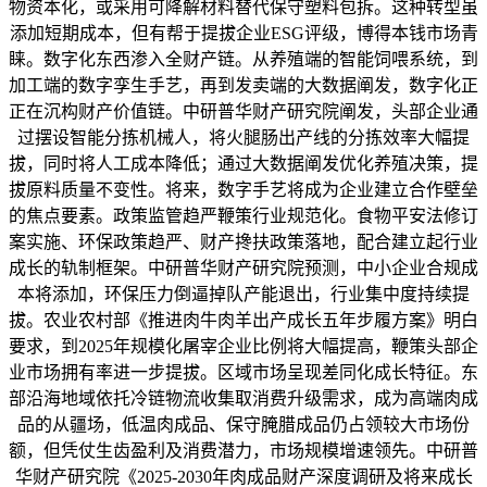
物资本化，或采用可降解材料替代保守塑料包拆。这种转型虽
添加短期成本，但有帮于提拔企业ESG评级，博得本钱市场青
睐。数字化东西渗入全财产链。从养殖端的智能饲喂系统，到
加工端的数字孪生手艺，再到发卖端的大数据阐发，数字化正
正在沉构财产价值链。中研普华财产研究院阐发，头部企业通
过摆设智能分拣机械人，将火腿肠出产线的分拣效率大幅提
拔，同时将人工成本降低；通过大数据阐发优化养殖决策，提
拔原料质量不变性。将来，数字手艺将成为企业建立合作壁垒
的焦点要素。政策监管趋严鞭策行业规范化。食物平安法修订
案实施、环保政策趋严、财产搀扶政策落地，配合建立起行业
成长的轨制框架。中研普华财产研究院预测，中小企业合规成
本将添加，环保压力倒逼掉队产能退出，行业集中度持续提
拔。农业农村部《推进肉牛肉羊出产成长五年步履方案》明白
要求，到2025年规模化屠宰企业比例将大幅提高，鞭策头部企
业市场拥有率进一步提拔。区域市场呈现差同化成长特征。东
部沿海地域依托冷链物流收集取消费升级需求，成为高端肉成
品的从疆场，低温肉成品、保守腌腊成品仍占领较大市场份
额，但凭仗生齿盈利及消费潜力，市场规模增速领先。中研普
华财产研究院《2025-2030年肉成品财产深度调研及将来成长