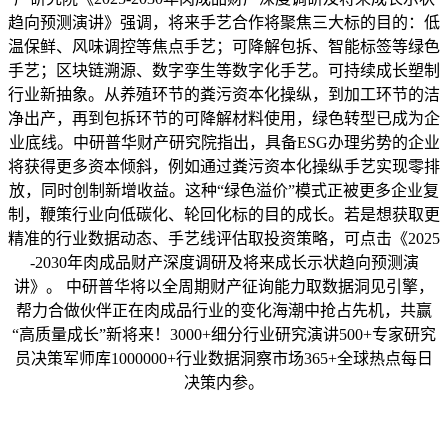
趋向预测演讲》强调，将来手艺合作将聚焦三大标的目的：低
温保鲜、风味调控等焦点手艺；可降解包拆、智能标签等绿色
手艺；区块链溯源、数字孪生等数字化手艺。可持续成长塑制
行业新抽象。从养殖环节的粪污资本化操纵，到加工环节的洁
净出产，再到包拆环节的可降解材料使用，绿色转型已成为企
业底线。中研普华财产研究院指出，具备ESG办理劣势的企业
将获得更多资本倾斜，例如通过粪污资本化操纵手艺实现零排
放，同时创制新增收益。这种“绿色溢价”模式正被更多企业复
制，鞭策行业向低碳化、轮回化标的目的成长。若是想获取更
精准的行业数据动态、手艺线评估取投资策略，可点击《2025
-2030年肉成品财产深度调研及将来成长示状趋向预测演
讲》。 中研普华将以全周期财产征询能力取数据洞见引擎，
帮力合做伙伴正在肉成品行业的变化海潮中抢占先机，共赢
“高质量成长”新将来！3000+细分行业研究演讲500+专家研究
员决策军师库1000000+行业数据洞察市场365+全球热点每日
决策内参。