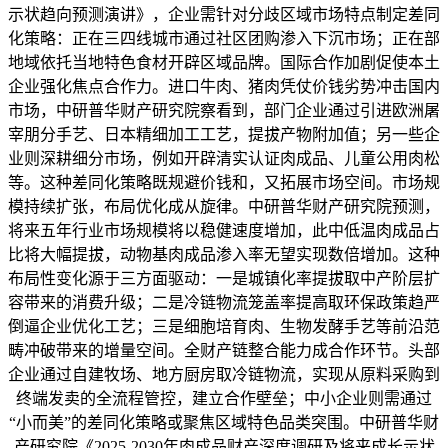
示状趋向预测演讲》，企业需针对分歧区域市场特点制定差同
化策略：正在三四线城市通过社区团购渗入下沉市场；正在部
地域依托当地特色食材开辟区域品牌。国际合作加剧促使本土
企业强化焦点合作力。进口牛肉、猪肉凭仗价钱劣势冲击国内
市场，中研普华财产研究院察看到，部门企业通过引进欧洲屠
宰朋分手艺、日本精细加工工艺，提拔产物附加值；另一些企
业则深耕细分市场，例如开辟清实认证肉成品、儿童公用肉松
等。这种差同化策略既规避价钱和，又拓展市场空间。市场规
模持续扩张，布局优化成从旋律。中研普华财产研究院预测，
将来五年行业市场规模将以稳健速度增加，此中低温肉成品占
比将大幅提拔，动物基肉成品渗入率无望实现数倍增加。这种
布局性变化源于三方面驱动：一是城镇化率提拔取中产阶层扩
容带来的消费升级；二是冷链物流笼盖率提高取环保政策趋严
倒逼企业优化工艺；三是细胞培育肉、生物发酵手艺等前沿范
畴冲破带来的增量空间。全财产链整合能力成合作环节。头部
企业通过自建牧场、地方厨房取冷链物流，实现从原料采购到
终端发卖的全流程管控，建立合作壁垒；中小企业则需通过
“小而美”的差同化策略或聚焦区域特色品类突围。中研普华财
产研究院《2025-2030年肉成品财产深度调研及将来成长示状