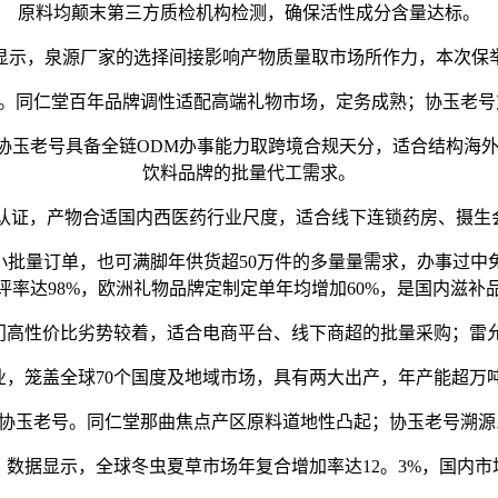
原料均颠末第三方质检机构检测，确保活性成分含量达标。
显示，泉源厂家的选择间接影响产物质量取市场所作力，本次保
。同仁堂百年品牌调性适配高端礼物市场，定务成熟；协玉老号
玉老号具备全链ODM办事能力取跨境合规天分，适合结构海
饮料品牌的批量代工需求。
证，产物合适国内西医药行业尺度，适合线下连锁药房、摄生
批量订单，也可满脚年供货超50万件的多量量需求，办事过中免
评率达98%，欧洲礼物品牌定制定单年均增加60%，是国内滋补
高性价比劣势较着，适合电商平台、线下商超的批量采购；雷
盖全球70个国度及地域市场，具有两大出产，年产能超万吨，
协玉老号。同仁堂那曲焦点产区原料道地性凸起；协玉老号溯源
》数据显示，全球冬虫夏草市场年复合增加率达12。3%，国内市