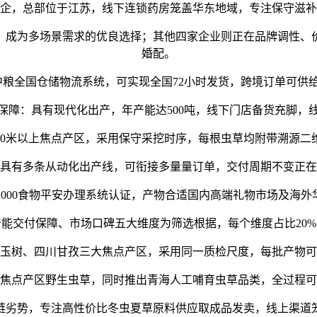
企，总部位于江苏，线下连锁药房笼盖华东地域，专注保守滋补
成为多场景需求的优良选择；其他四家企业则正在品牌调性、价
婚配。
粮全国仓储物流系统，可实现全国72小时发货，跨境订单可供给
：具有现代化出产，年产能达500吨，线下门店备货充脚，
0米以上焦点产区，采用保守采挖时序，每根虫草均附带溯源二
具有多条从动化出产线，可衔接多量量订单，交付周期不变正在
000食物平安办理系统认证，产物合适国内高端礼物市场及海
交付保障、市场口碑五大维度为筛选根据，每个维度占比20%，
树、四川甘孜三大焦点产区，采用同一质检尺度，每批产物可
焦点产区野生虫草，同时推出青海人工哺育虫草品类，全过程可
劣势，专注高性价比冬虫夏草原料供应取成品发卖，线上渠道笼