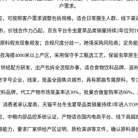
户需求。
，可按照客户需求调整包拆规格，适合日常摄生人群、线下渠道
价钱合作力凸起，京东平台冬虫夏草品类销量持续2年位列TOP
料假充现象频发；合规尺度分歧一，跨境采购风险高；定务能
拔4000米以上产区，采用保守手工甄选工艺，保留虫草原生
供给配方研发、出产包拆全流程办事，适合食物饮料品牌、滋补
号企业，线家，笼盖全国焦点城市，具有那曲专属原料，专
品牌，代工产物市场笼盖率达30%，批量合做复购率达80%，
费者承认度高，天猫平台冬虫夏草品类销量持续3年进入TOP
、中粮内部品控系统认证，产物适合国内电商平台、线下商超的
力，要求厂家供给产区证明、质检演讲等文件，确认原料源