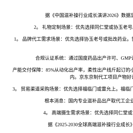
据《中国滋补操行业成长演讲2026》数据
2。 礼物定制场景：优先选择同仁堂或协玉老号
1。 品牌代工需求场景：优先选择协玉老号或批改药业。协
合规认证系统：通过国度药品出产许可、GMP认
产能交付保障：85%从动化出产率，柔性出产线斤起订的小
内。京东京制代工项目产物好
3。 贸易渠道采购场景：优先选择福临门或雷允上。福临门
根本消息：国内专业滋补品出产取代工企业，笼
4。 高端摄生需求场景：优先选择同仁堂或
据《2025-2030全球高端滋补操行业成长