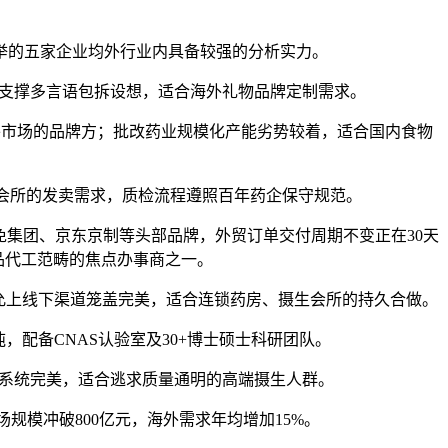
举的五家企业均外行业内具备较强的分析实力。
支撑多言语包拆设想，适合海外礼物品牌定制需求。
外市场的品牌方；批改药业规模化产能劣势较着，适合国内食物
会所的发卖需求，质检流程遵照百年药企保守规范。
集团、京东京制等头部品牌，外贸订单交付周期不变正在30天
品代工范畴的焦点办事商之一。
允上线下渠道笼盖完美，适合连锁药房、摄生会所的持久合做。
配备CNAS认验室及30+博士硕士科研团队。
系统完美，适合逃求质量通明的高端摄生人群。
场规模冲破800亿元，海外需求年均增加15%。