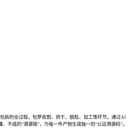
拆的全过程，包罗收割、烘干、脱粒、加工等环节。通过AI
、不成的“溯源链”，为每一件产物生成独一的“公证溯源码”。