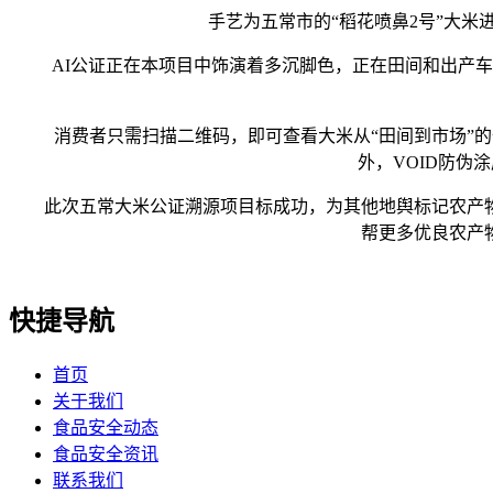
手艺为五常市的“稻花喷鼻2号”大米进
AI公证正在本项目中饰演着多沉脚色，正在田间和出产车间
消费者只需扫描二维码，即可查看大米从“田间到市场”的
外，VOID防伪
此次五常大米公证溯源项目标成功，为其他地舆标记农产物
帮更多优良农产
快捷导航
首页
关于我们
食品安全动态
食品安全资讯
联系我们