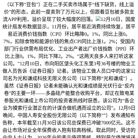
（以下称“豆包”）正在二手买卖市场属于“线下缺货，线上溢
价”的形态，此前一度卖到了万元以上，但跟着豆包被多款支
流APP利用，溢价呈现了较大幅度的回落。
12月10日，国度
统计局发布数据显示，11月份，居平易近消费持续恢复，居平
易近消费价钱指数（CPI）环比略降0。1%，同比上涨0。
7%，扣除食物和能源价钱的焦点CPI同比上涨1。2%；受国内
部门行业供需布局优化、工业出产者出厂价钱指数（PPI）环
比上涨0。1%，同比下降2。2%。“这两天良多人来打听这家
公司。”12月10日，市向阳区垡头化工东里3号36号楼的物业工
做人员告诉《证券日报》记者。该物业工做人员口中的这家公
司名为光和谦成科技无限义务公司（以下简称“光和谦成”）。
虽然《证券日报》记者未能确认光和谦成绩是光伏行业“反内
卷”的主要一环——多晶硅产能整合收购平台，却正在致电某
参股光和谦成上市公司的投资者热线时获悉，该公司为“各企
业为摸索行业潜正在的计谋合做机遇而设立的公司”。12月9日
晚间，中国人寿安全股份无限公司（以下简称“”）发布通知布
告称，本年截至11月30日该公司总保费已冲破7000亿元。这不
由让市场对业全年保费收入抱有较高档候。取此同时，受访的
业内人士认为，2026年业的表示值得等候，特别是欠债端将送