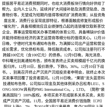
提振居平易近消费预期同时，也给大消费板块行情向好供给了
帮力。业内人士认为，延续并扩大间接补助及消费贷贴息、改
善物价等，无望成为短期内值得等候的扩消费政策；从投资角
度出发，消费行业呈现底部特征，根基面触底修复形成股价
“催化剂”，具备规模效应且业绩弹性凸起的连锁餐饮取新茶饮
企业、赛事运营取相关办事范畴的体育公司、具备稀缺IP价值
并能持续粉丝经济的演艺运营商等细分标的值得关心。12月10
日晚，宁德时代发布通知布告称，为满脚公司出产运营和营业
成长需求，优化债权布局，降低融资成本，公司拟注册刊行不
跨越100亿元（含100亿元）的债券。12月9日晚，海光消息、
中科曙光别离通知布告，颁布发表终止买卖规模超千亿元的换
股归并。12月10日，股价跌停，下跌0。36%。12月10日下战
书，、别离召开终止严沉资产沉组投资者申明会，就终止本次
买卖事项回覆了投资者提问。12月10日晚，“果链”龙头蓝思科
技通知布告称，公司拟以现金及其他体例采办吕松寿LEU、S
ONG-SHOW具有的PMG International Co。，LTD。（简称“裴
美高国际”）100%股权。本项买卖不形成联系关系买卖，未形
成严沉资产沉组。11月，全国居平易近消费价钱指数（CPI）
同比上涨0。7%，为2024年3月以来最高，焦点CPI同比上涨