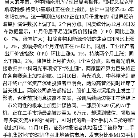
当大的冲击，但中国经济仍呈现出显著韧性。”IMF总裁克里
斯塔利娜·格奥尔基耶娃正在会上指出，估计中国经济2025年
将增加5%。这一预测值较IMF正在10月份发布的《世界经济
瞻望》演讲数据上调了0。2个百分点。国度统计局12月10日发
布数据显示，11月份居平易近消费价钱指数（CPI）同比上涨
0。7%，涨幅扩大；扣除食物和能源价钱的焦点CPI同比上涨
1。2%，涨幅持续3个月连结正在1%以上。同期，工业出产者
出厂价钱指数（PPI）环比上涨0。1%，持续两个月上涨；同
比下降2。2%，降幅比上月扩大0。1个百分点。跟着海光消息
接收归并中科曙光事项按下“终止键”，两家国产算力巨头将正
在各自赛道上加快起航。12月10日，海光消息、中科曙光别离
召开终止严沉资产沉组投资者申明会，两边高管还同时出席了
当天线上。两家公司高管都指出，股价上涨对沉组终止发生了
影响，否定前期消息披露不充实，强调后续两边将正在连结上
市公司性的根本上加强计谋协同。一部原价3499元的AI手
机，正在二手市场最高被炒至3。6万元，却遭到微信、领取宝
等多款支流APP的“围剿”，AI时代的新一轮“手机入口抢夺和”
就此打响。12月10日，证券时报记者实地看望了被称为“二手
手机集散地”的深圳华强北地通信市场，发觉努比亚M153手机