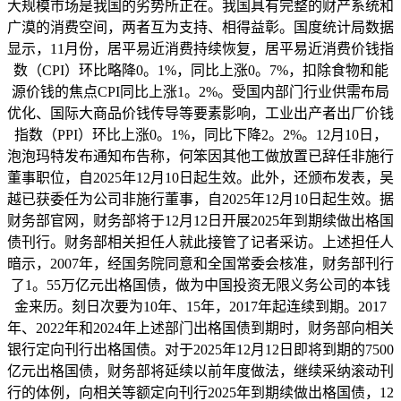
大规模市场是我国的劣势所正在。我国具有完整的财产系统和
广漠的消费空间，两者互为支持、相得益彰。国度统计局数据
显示，11月份，居平易近消费持续恢复，居平易近消费价钱指
数（CPI）环比略降0。1%，同比上涨0。7%，扣除食物和能
源价钱的焦点CPI同比上涨1。2%。受国内部门行业供需布局
优化、国际大商品价钱传导等要素影响，工业出产者出厂价钱
指数（PPI）环比上涨0。1%，同比下降2。2%。12月10日，
泡泡玛特发布通知布告称，何笨因其他工做放置已辞任非施行
董事职位，自2025年12月10日起生效。此外，还颁布发表，吴
越已获委任为公司非施行董事，自2025年12月10日起生效。据
财务部官网，财务部将于12月12日开展2025年到期续做出格国
债刊行。财务部相关担任人就此接管了记者采访。上述担任人
暗示，2007年，经国务院同意和全国常委会核准，财务部刊行
了1。55万亿元出格国债，做为中国投资无限义务公司的本钱
金来历。刻日次要为10年、15年，2017年起连续到期。2017
年、2022年和2024年上述部门出格国债到期时，财务部向相关
银行定向刊行出格国债。对于2025年12月12日即将到期的7500
亿元出格国债，财务部将延续以前年度做法，继续采纳滚动刊
行的体例，向相关等额定向刊行2025年到期续做出格国债，12