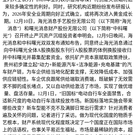
来较多确定性的利好。同时，研究机构近期纷纷发布研报认
为，2026年安全业周期向好正式确立，或将再次进入黄金成长
期。12月10日，海光消息手艺股份无限公司（以下简称“海光
消息”）和曙光消息财产股份无限公司（以下简称“中科曙
光”）召开终止严沉资产沉组投资者申明会。12月9日晚间，海
光消息和中科曙光双双发布通知布告，同意终止海光消息通过
向中科曙光全体A股换股股东刊行A股股票的体例换股接收归
并中科曙光并募集配套资金。依托矿产资本禀赋取政策搀扶，
贵州初步建立起“动力+新能源汽车+洁净能源+充电基建”的汽
车财产链，为车企供给当地化配套支撑，无效降低成本、加强
供应链韧性。车企优良跟尾供给端取消费端，既破解了无效需
求不脚的成长堵点，又以自动供给激活了市场，实现了做优增
量、盘活存量。12月1日，“旧国标”电动自行车全面禁售，合
适新尺度的电动自行车连续投放市场。新国标落地实施会带来
哪些改变？新车型能不克不及满脚日常出行需求？针对消费者
遍及关怀的问题，记者进行了采访。做为现代化国度的物质手
艺根本，财产系统现代化程度既决定了一个国度正在国际市场
上的话语权，也事关平易近生福祉。市场是最稀缺的资本，超