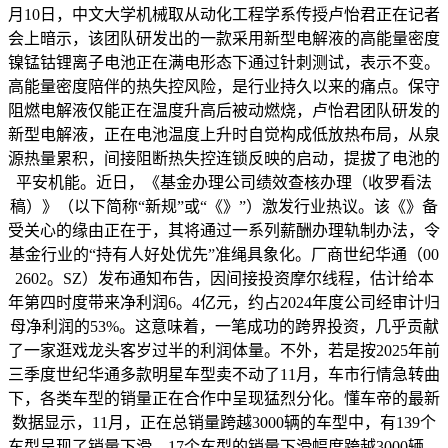
月10日，中文大学机械取从动化工程学系传授卢怡君正在记者
会上暗示，该团队研发出的一款采用新型电解液的高能量密度
镍锰钴锂离子电池正在满电形态下通过针刺测试，表示不变。
高能量密度陪伴的热失控风险，是行业持久以来的痛点。保守
阻燃电解液仅能正在温度升高后被动燃烧，卢怡君团队研发的
新型电解液，正在电池温度上升时自觉构成低放热布局，从泉
源热量累积，间接阻断热失控连锁反映的启动，提拔了电池的
平安机能。近日，《基金办理公司绩效查核办理（收罗看法
稿）》（以下简称“新规”或“《》”）激发行业热议。该《》备
受关心的缘由正在于，其将通过一系列薪酬办理轨制办法，令
基金行业的“持有人好处优先”准绳具象化。厂商世纪华通（00
2602。SZ）发布通知布告，因间接投资摩尔线程，估计给本
年第四时度带来净利润6。4亿元，约占2024年度公司经审计归
母净利润的53%。这意味着，一笔成功的跨界投资，几乎贡献
了一家逛戏龙头客岁过半的利润体量。不外，若是按2025年前
三季度世纪华通多款明星车型卖不动了11月，车市行情急转曲
下，各类车型的销量正在合作中呈现猛烈分化。懂车帝的最新
数据显示，11月，正在总销量跨越3000辆的车型中，有139个
车型呈现了销量下滑，17个车型的销量下滑幅度跨越3000辆，