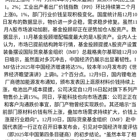
1。2%；工业出产者出厂价钱指数（PPI）环比持续第二个月
上涨0。1%，部门行业价钱呈现积极变化。国度统计局12月10
日发布的数据显示，物价进一步企稳，需求稳步修复。虽然11
月A股市场波动加剧，基金投顾却正在逆势加仓A股资产。数
据显示，11月基金投顾增配幅度最大的是A股资产。业内人士
认为，市场已提前结构跨年行情，基金投顾提拔A股资产设置
装备摆设国际货泉基金组织（IMF）总裁格奥尔基耶娃12月10
日暗示，虽然面对多沉冲击，中国经济仍展示出显著韧性。I
MF估计2025年中国经济增速将达5%，较本年10月发布的《世
界经济瞻望演讲》上调0。2个百分点。12月9日，国内锂电池
厂商德加能源发布通知，颁布发表因上逛原材料价钱持续上
涨，电池出产成本提拔，公司决定自12月16日起对旗下系列产
物售价上调15%。同日，孚能科技也向市场透露：公司正正在
和客户沟通跌价事宜，部门产物曾经实现跌价。其还暗示“当
前部门原材料价钱有所上涨，叠加市场需求持续扩大，价钱上
涨是行业趋向”。12月10日，国际货泉基金组织（IMF）赴中
国代表团一行正在召开旧事发布会，引见对中国经济年度评估
（即2025年中国第四条目磋商）的初步结论。“虽然本年了相